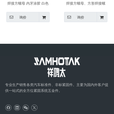
焊接方螺母 内牙涂胶 白色
焊接方螺母、方形焊接螺
TL188 防焊渣焊接非标件
母、四方焊接螺母、凸焊螺
360°点胶 10级
母M6 M8
询价
询价
专业生产销售各类汽车标准件、非标紧固件。主要为国内外客户提
供一站式的全方位紧固系统五金件。