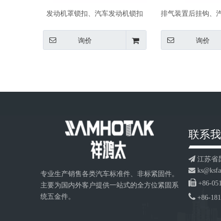
发动机罩锁扣、汽车发动机锁扣
排气装置后挂钩、
IATF16949认证紧固件生产厂家
IATF16949认
询价
询价
联系我

江苏省

ks@ksfa
专业生产销售各类汽车标准件、非标紧固件。

+86-05
主要为国内外客户提供一站式的全方位紧固系

统五金件。
+86-18