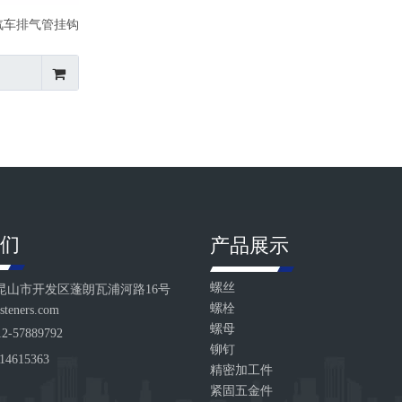
汽车排气管挂钩
证紧固件生产厂家
们
产品展示
螺丝
昆山市开发区蓬朗瓦浦河路16号
螺栓
steners.com
螺母
12-57889792
铆钉
114615363
精密加工件
紧固五金件