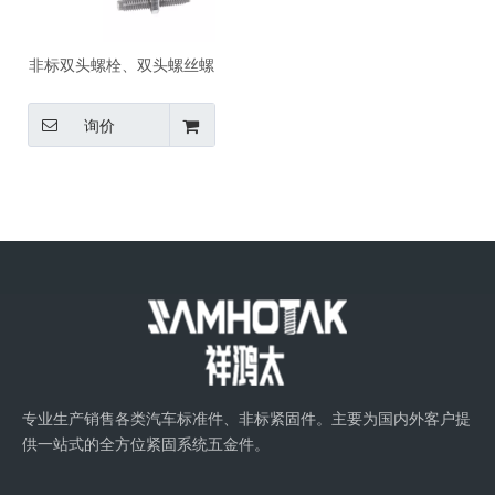
非标双头螺栓、双头螺丝螺
柱汽车标准件、碳钢10B21
8.8级HRC22-32六角梅花头
询价
机牙和自攻牙本色环保蓝白
锌144H盐雾时间去氢发黑
专业生产销售各类汽车标准件、非标紧固件。主要为国内外客户提
供一站式的全方位紧固系统五金件。