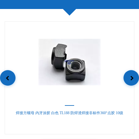
焊接方螺母 内牙涂胶 白色 TL188 防焊渣焊接非标件360°点胶 10级