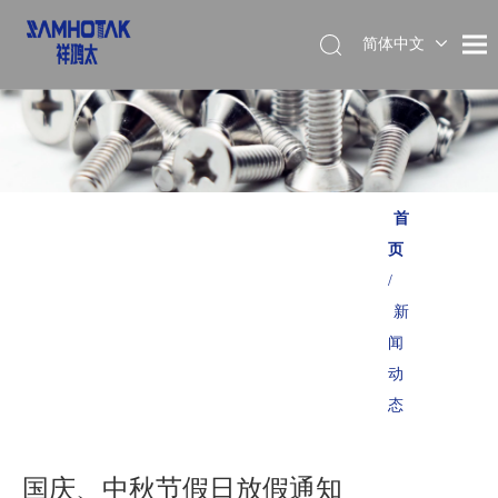
简体中文
English
首
页
/
新
闻
动
态
国庆、中秋节假日放假通知