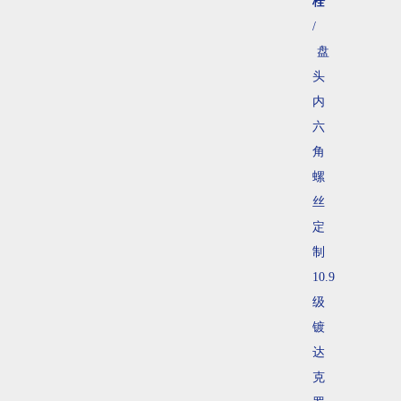
栓
/
盘
头
内
六
角
螺
丝
定
制
10.9
级
镀
达
克