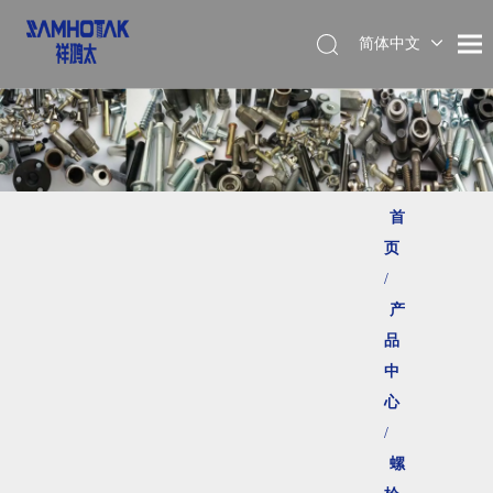
简体中文
English
首
页
/
产
品
中
心
/
螺