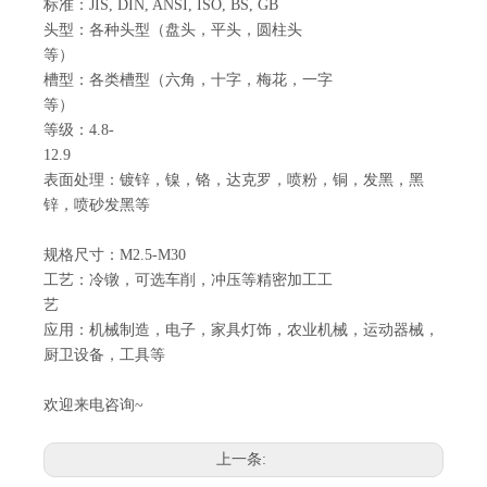
标准：JIS, DIN, ANSI, ISO, BS, GB
头型：各种头型（盘头，平头，圆柱头
等）
槽型：各类槽型（六角，十字，梅花，一字
等）
等级：4.8-
12.9
表面处理：镀锌，镍，铬，达克罗，喷粉，铜，发黑，黑
锌，喷砂发黑等
规格尺寸：M2.5-M30
工艺：冷镦，可选车削，冲压等精密加工工
艺
应用：机械制造，电子，家具灯饰，农业机械，运动器械，
厨卫设备，工具等
欢迎来电咨询~
上一条: