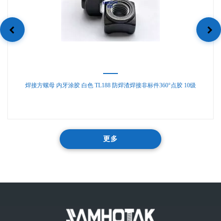
焊接方螺母 内牙涂胶 白色 TL188 防焊渣焊接非标件360°点胶 10级
更多